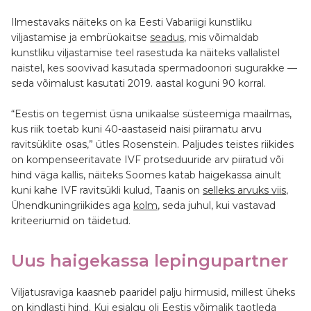
Ilmestavaks näiteks on ka Eesti Vabariigi kunstliku
viljastamise ja embrüokaitse
seadus
, mis võimaldab
kunstliku viljastamise teel rasestuda ka näiteks vallalistel
naistel, kes soovivad kasutada spermadoonori sugurakke —
seda võimalust kasutati 2019. aastal koguni 90 korral.
“Eestis on tegemist üsna unikaalse süsteemiga maailmas,
kus riik toetab kuni 40-aastaseid naisi piiramatu arvu
ravitsüklite osas,” ütles Rosenstein. Paljudes teistes riikides
on kompenseeritavate IVF protseduuride arv piiratud või
hind väga kallis, näiteks Soomes katab haigekassa ainult
kuni kahe IVF ravitsükli kulud, Taanis on
selleks arvuks viis
,
Ühendkuningriikides aga
kolm
, seda juhul, kui vastavad
kriteeriumid on täidetud.
Uus haigekassa lepingupartner
Viljatusraviga kaasneb paaridel palju hirmusid, millest üheks
on kindlasti hind. Kui esialgu oli Eestis võimalik taotleda