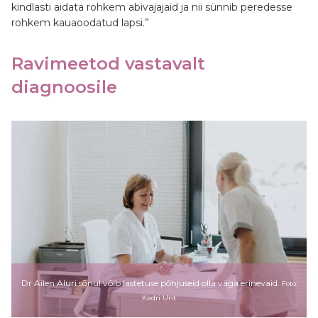
kindlasti aidata rohkem abivajajaid ja nii sünnib peredesse
rohkem kauaoodatud lapsi.”
Ravimeetod vastavalt
diagnoosile
Dr Ailen Aluri sõnul võib lastetuse põhjuseid olla väga erinevaid.
Foto:
Kadri Unt