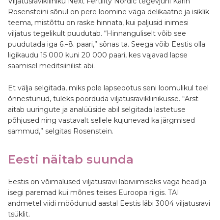
Viljatusravikliiniku Next Fertility Nordic tegevjuhi Karin
Rosensteini sõnul on pere loomine väga delikaatne ja isiklik
teema, mistõttu on raske hinnata, kui paljusid inimesi
viljatus tegelikult puudutab. “Hinnanguliselt võib see
puudutada iga 6.–8. paari,” sõnas ta. Seega võib Eestis olla
ligikaudu 15 000 kuni 20 000 paari, kes vajavad lapse
saamisel meditsiinilist abi.
Et välja selgitada, miks pole lapseootus seni loomulikul teel
õnnestunud, tuleks pöörduda viljatusravikliinikusse. “Arst
aitab uuringute ja analüüside abil selgitada lastetuse
põhjused ning vastavalt sellele kujunevad ka järgmised
sammud,” selgitas Rosenstein.
Eesti näitab suunda
Eestis on võimalused viljatusravi läbiviimiseks väga head ja
isegi paremad kui mõnes teises Euroopa riigis. TAI
andmetel viidi möödunud aastal Eestis läbi 3004 viljatusravi
tsüklit.