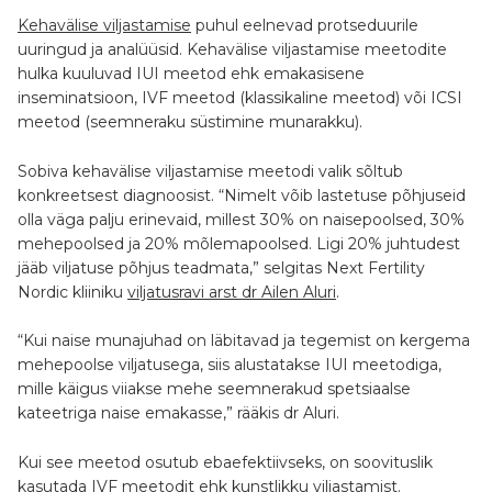
Kehavälise viljastamise
puhul eelnevad protseduurile
uuringud ja analüüsid. Kehavälise viljastamise meetodite
hulka kuuluvad IUI meetod ehk emakasisene
inseminatsioon, IVF meetod (klassikaline meetod) või ICSI
meetod (seemneraku süstimine munarakku).
Sobiva kehavälise viljastamise meetodi valik sõltub
konkreetsest diagnoosist. “Nimelt võib lastetuse põhjuseid
olla väga palju erinevaid, millest 30% on naisepoolsed, 30%
mehepoolsed ja 20% mõlemapoolsed. Ligi 20% juhtudest
jääb viljatuse põhjus teadmata,” selgitas Next Fertility
Nordic kliiniku
viljatusravi arst dr Ailen Aluri
.
“Kui naise munajuhad on läbitavad ja tegemist on kergema
mehepoolse viljatusega, siis alustatakse IUI meetodiga,
mille käigus viiakse mehe seemnerakud spetsiaalse
kateetriga naise emakasse,” rääkis dr Aluri.
Kui see meetod osutub ebaefektiivseks, on soovituslik
kasutada IVF meetodit ehk kunstlikku viljastamist.