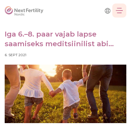
EST
ENG
RUS
FIN
Iga 6.–8. paar vajab lapse
saamiseks meditsiinilist abi…
Teenused
6. SEPT 2021
Doonorlus
Biopank
Hinnakiri
Viljatusravi
tulemused