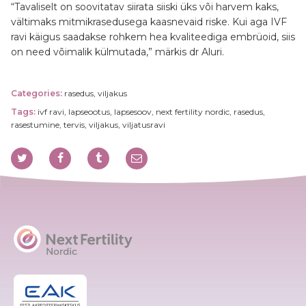
“Tavaliselt on soovitatav siirata siiski üks või harvem kaks,
vältimaks mitmikrasedusega kaasnevaid riske. Kui aga IVF
ravi käigus saadakse rohkem hea kvaliteediga embrüoid, siis
on need võimalik külmutada,” märkis dr Aluri.
Categories:
rasedus
,
viljakus
Tags:
ivf ravi
,
lapseootus
,
lapsesoov
,
next fertility nordic
,
rasedus
,
rasestumine
,
tervis
,
viljakus
,
viljatusravi