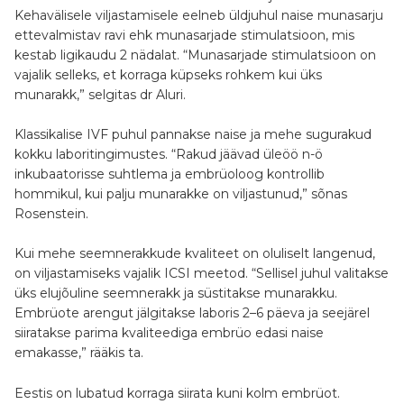
Kehavälisele viljastamisele eelneb üldjuhul naise munasarju
ettevalmistav ravi ehk munasarjade stimulatsioon, mis
kestab ligikaudu 2 nädalat. “Munasarjade stimulatsioon on
vajalik selleks, et korraga küpseks rohkem kui üks
munarakk,” selgitas dr Aluri.
Klassikalise IVF puhul pannakse naise ja mehe sugurakud
kokku laboritingimustes. “Rakud jäävad üleöö n-ö
inkubaatorisse suhtlema ja embrüoloog kontrollib
hommikul, kui palju munarakke on viljastunud,” sõnas
Rosenstein.
Kui mehe seemnerakkude kvaliteet on oluliselt langenud,
on viljastamiseks vajalik ICSI meetod. “Sellisel juhul valitakse
üks elujõuline seemnerakk ja süstitakse munarakku.
Embrüote arengut jälgitakse laboris 2–6 päeva ja seejärel
siiratakse parima kvaliteediga embrüo edasi naise
emakasse,” rääkis ta.
Eestis on lubatud korraga siirata kuni kolm embrüot.