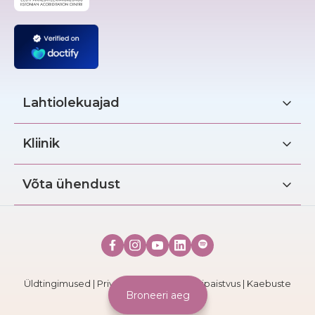
Lahtiolekuajad
Kliinik
Võta ühendust
Üldtingimused
|
Privaatsuspoliitika
|
Läbipaistvus
|
Kaebuste
Broneeri aeg
lahendamine