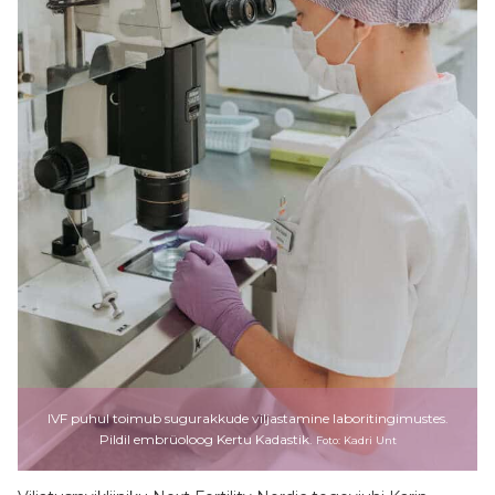
IVF puhul toimub sugurakkude viljastamine laboritingimustes.
Pildil embrüoloog Kertu Kadastik.
Foto: Kadri Unt