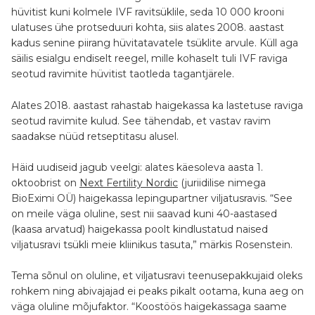
hüvitist kuni kolmele IVF ravitsüklile, seda 10 000 krooni
ulatuses ühe protseduuri kohta, siis alates 2008. aastast
kadus senine piirang hüvitatavatele tsüklite arvule. Küll aga
säilis esialgu endiselt reegel, mille kohaselt tuli IVF raviga
seotud ravimite hüvitist taotleda tagantjärele.
Alates 2018. aastast rahastab haigekassa ka lastetuse raviga
seotud ravimite kulud. See tähendab, et vastav ravim
saadakse nüüd retseptitasu alusel.
Häid uudiseid jagub veelgi: alates käesoleva aasta 1.
oktoobrist on
Next Fertility Nordic
(juriidilise nimega
BioEximi OÜ) haigekassa lepingupartner viljatusravis. “See
on meile väga oluline, sest nii saavad kuni 40-aastased
(kaasa arvatud) haigekassa poolt kindlustatud naised
viljatusravi tsükli meie kliinikus tasuta,” märkis Rosenstein.
Tema sõnul on oluline, et viljatusravi teenusepakkujaid oleks
rohkem ning abivajajad ei peaks pikalt ootama, kuna aeg on
väga oluline mõjufaktor. “Koostöös haigekassaga saame