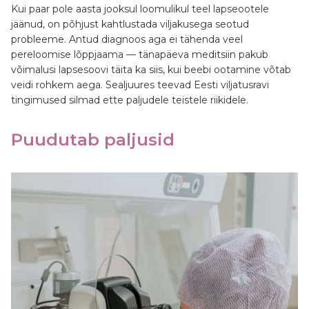
Kui paar pole aasta jooksul loomulikul teel lapseootele
Kontakt
jäänud, on põhjust kahtlustada viljakusega seotud
probleeme. Antud diagnoos aga ei tähenda veel
Blogi
pereloomise lõppjaama — tänapäeva meditsiin pakub
võimalusi lapsesoovi täita ka siis, kui beebi ootamine võtab
veidi rohkem aega. Sealjuures teevad Eesti viljatusravi
KKK
tingimused silmad ette paljudele teistele riikidele.
viljatusravis
Puudutab paljusid
Broneeri
aeg